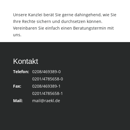
Unsere Kanzlei berät Sie gerne dahingehend, wie Sie
Ihre Rechte sichern und durchsetzen können.
Vereinbaren Sie einfach einen Beratungstermin mit
uns.
Kontakt
Telefon:
0208/469389-0
0201/4785658-0
Fax:
0208/469389-1
0201/4785658-1
Mail:
mail@raekl.de